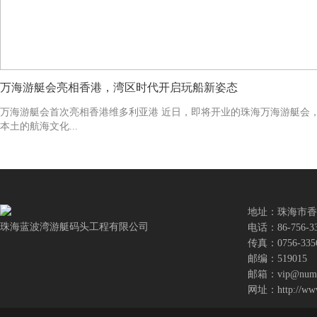
万海游艇会亮相香港，湾区时代开启玩船新姿态
万海游艇会首次亮相香港维多利亚港 近日，即将开业的珠海万海游艇会
本土的航海文化...
地址：珠海市香
珠海蓝波湾游艇码头工程有限公司
电话：86-756-335
传真：0756-335
邮编：519015
邮箱：
vip@numb
网址：http://www