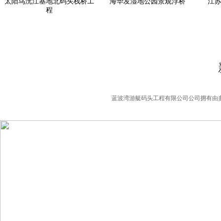
太阳鸟沅江基地北码头栈桥工
海华发湿地公园景观浮桥
江
程
蓝波湾游艇码头工程有限公司公司拥有由