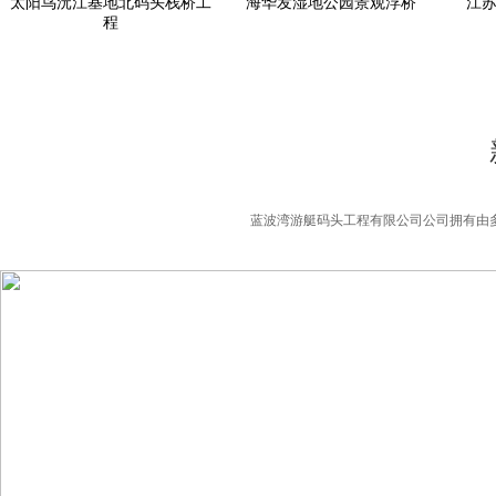
太阳鸟沅江基地北码头栈桥工
海华发湿地公园景观浮桥
江
程
蓝波湾游艇码头工程有限公司公司拥有由