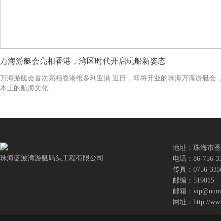
万海游艇会亮相香港，湾区时代开启玩船新姿态
万海游艇会首次亮相香港维多利亚港 近日，即将开业的珠海万海游艇会
本土的航海文化...
地址：珠海市香
珠海蓝波湾游艇码头工程有限公司
电话：86-756-335
传真：0756-335
邮编：519015
邮箱：
vip@numb
网址：http://www